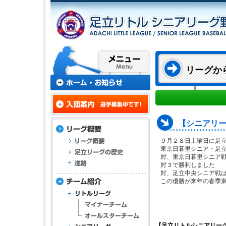
リーグか
【シニアリ
９月２８日土曜日に足
東京日暮里シニア・足
対、東京日暮里シニア
対３で勝利しました
対、足立中央シニア戦
この優勝が来年の春季
【足立リトルシニアリー