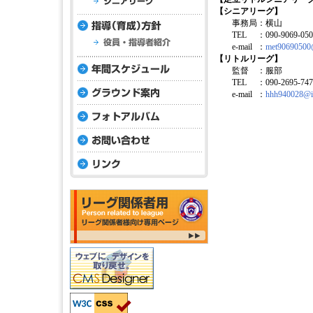
【シニアリーグ】
事務局
：
横山
TEL
：
090-9069-05
e-mail
：
met90690500
【リトルリーグ】
監督
：
服部
TEL
：
090-2695-74
e-mail
：
hhh940028@i