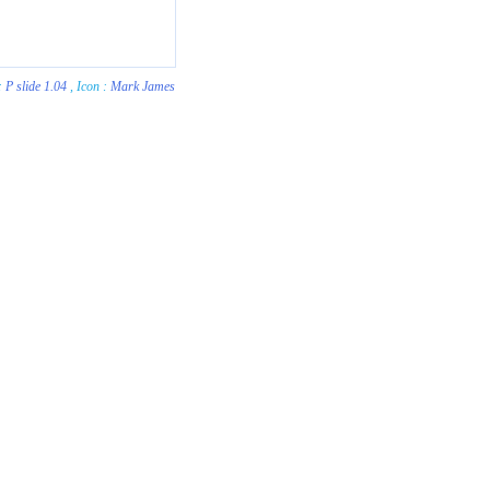
 :
P slide 1.04
, Icon :
Mark James